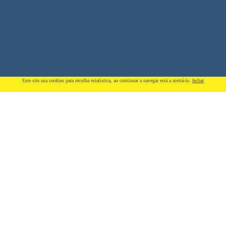
Este site usa cookies para recolha estatí­stica, ao continuar a navegar está a aceitá-lo.
fechar