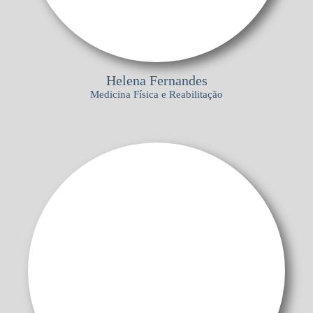
Helena Fernandes
Medicina Fí­sica e Reabilitação