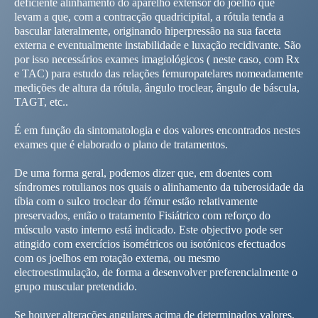
deficiente alinhamento do aparelho extensor do joelho que
levam a que, com a contracção quadricipital, a rótula tenda a
bascular lateralmente, originando hiperpressão na sua faceta
externa e eventualmente instabilidade e luxação recidivante. São
por isso necessários exames imagiológicos ( neste caso, com Rx
e TAC) para estudo das relações femuropatelares nomeadamente
medições de altura da rótula, ângulo troclear, ângulo de báscula,
TAGT, etc..
É em função da sintomatologia e dos valores encontrados nestes
exames que é elaborado o plano de tratamentos.
De uma forma geral, podemos dizer que, em doentes com
síndromes rotulianos nos quais o alinhamento da tuberosidade da
tíbia com o sulco troclear do fémur estão relativamente
preservados, então o tratamento Fisiátrico com reforço do
músculo vasto interno está indicado. Este objectivo pode ser
atingido com exercícios isométricos ou isotónicos efectuados
com os joelhos em rotação externa, ou mesmo
electroestimulação, de forma a desenvolver preferencialmente o
grupo muscular pretendido.
Se houver alterações angulares acima de determinados valores,