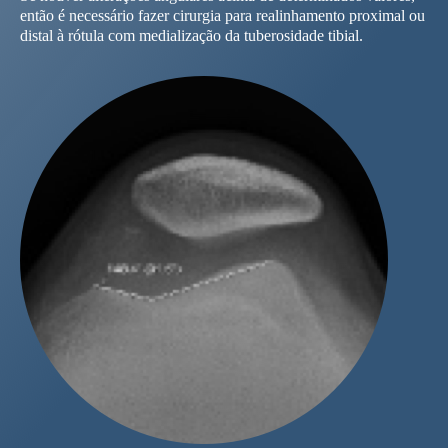
então é necessário fazer cirurgia para realinhamento proximal ou
distal à rótula com medialização da tuberosidade tibial.