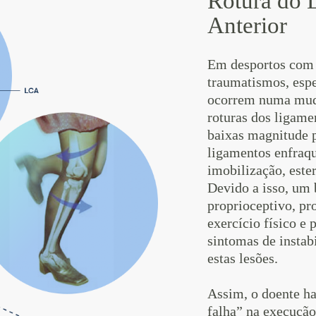
Rotura do 
Anterior
Em desportos com 
traumatismos, esp
ocorrem numa muda
roturas dos ligame
baixas magnitude 
ligamentos enfraqu
imobilização, ester
Devido a isso, um
proprioceptivo, p
exercício físico e 
sintomas de instab
estas lesões.
Assim, o doente ha
falha” na execuçã