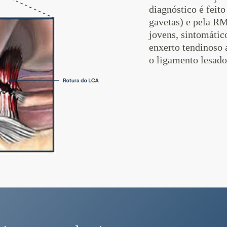
diagnóstico é feit
gavetas) e pela R
jovens, sintomátic
enxerto tendinoso a
o ligamento lesad